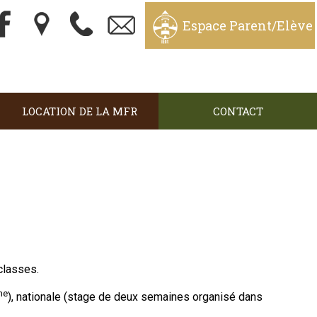
Espace Parent/Elève
LOCATION DE LA MFR
CONTACT
classes.
me
), nationale (stage de deux semaines organisé dans